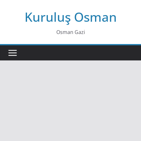
Skip
Kuruluş Osman
to
content
Osman Gazi