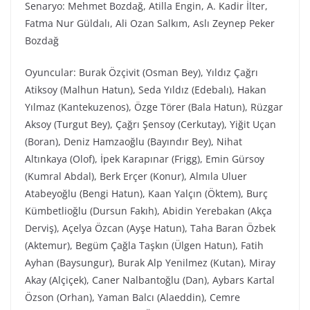
Senaryo: Mehmet Bozdağ, Atilla Engin, A. Kadir İlter,
Fatma Nur Güldalı, Ali Ozan Salkım, Aslı Zeynep Peker
Bozdağ
Oyuncular: Burak Özçivit (Osman Bey), Yıldız Çağrı
Atiksoy (Malhun Hatun), Seda Yıldız (Edebalı), Hakan
Yılmaz (Kantekuzenos), Özge Törer (Bala Hatun), Rüzgar
Aksoy (Turgut Bey), Çağrı Şensoy (Cerkutay), Yiğit Uçan
(Boran), Deniz Hamzaoğlu (Bayındır Bey), Nihat
Altınkaya (Olof), İpek Karapınar (Frigg), Emin Gürsoy
(Kumral Abdal), Berk Erçer (Konur), Almıla Uluer
Atabeyoğlu (Bengi Hatun), Kaan Yalçın (Öktem), Burç
Kümbetlioğlu (Dursun Fakıh), Abidin Yerebakan (Akça
Derviş), Açelya Özcan (Ayşe Hatun), Taha Baran Özbek
(Aktemur), Begüm Çağla Taşkın (Ülgen Hatun), Fatih
Ayhan (Baysungur), Burak Alp Yenilmez (Kutan), Miray
Akay (Alçiçek), Caner Nalbantoğlu (Dan), Aybars Kartal
Özson (Orhan), Yaman Balcı (Alaeddin), Cemre