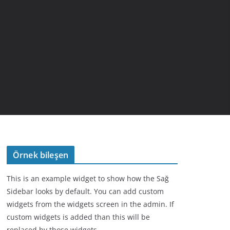
Örnek bileşen
This is an example widget to show how the Sağ
Sidebar looks by default. You can add custom
widgets from the widgets screen in the admin. If
custom widgets is added than this will be
replaced by those widgets.