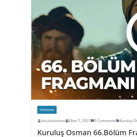
FRAGMAN
kurulusosman
Ekim 7, 2021
0 Comments
Kuruluş 
Kuruluş Osman 66.Bölüm F