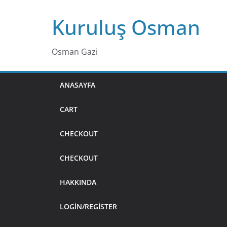
Skip
Kuruluş Osman
to
content
Osman Gazi
ANASAYFA
CART
CHECKOUT
CHECKOUT
HAKKINDA
LOGIN/REGISTER