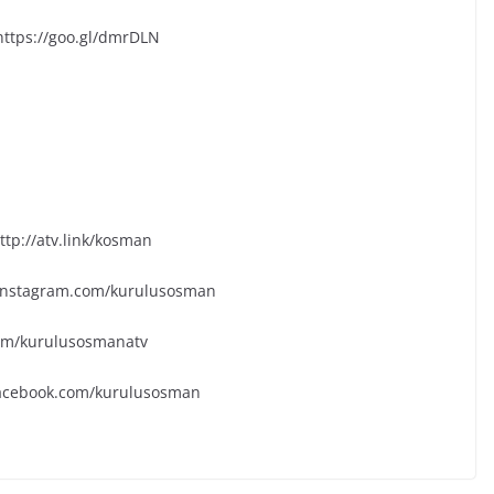
https://goo.gl/dmrDLN
tp://atv.link/kosman
.instagram.com/kurulusosman
.com/kurulusosmanatv
facebook.com/kurulusosman