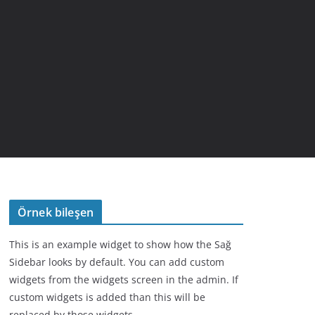
Örnek bileşen
This is an example widget to show how the Sağ
Sidebar looks by default. You can add custom
widgets from the widgets screen in the admin. If
custom widgets is added than this will be
replaced by those widgets.