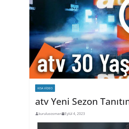
KISA VIDEO
atv Yeni Sezon Tanıt
kurulusosman
Eylül 4, 2023