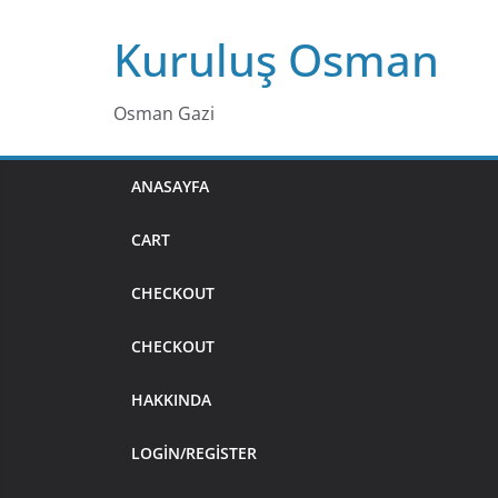
Skip
Kuruluş Osman
to
content
Osman Gazi
ANASAYFA
CART
CHECKOUT
CHECKOUT
HAKKINDA
LOGIN/REGISTER